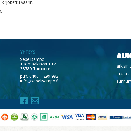
kirjoitettu väärin.
ä.
YHTEYS
AUK
Sepelisampo
Tuomaalankatu 12
arkisin 
33580 Tampere
lauantai
puh. 0400 – 299 992
info@sepelisampo.fi
sunnunt