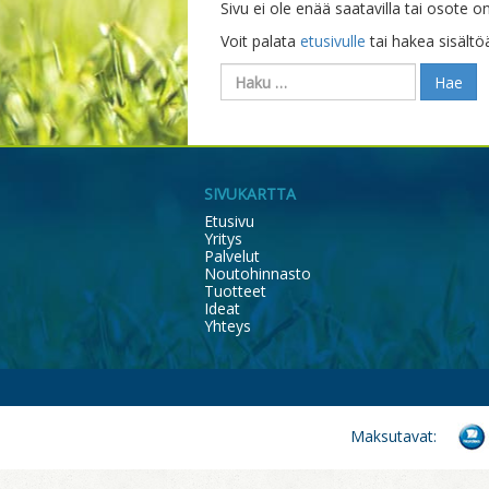
Sivu ei ole enää saatavilla tai osote on 
Voit palata
etusivulle
tai hakea sisältö
Haku:
SIVUKARTTA
Etusivu
Yritys
Palvelut
Noutohinnasto
Tuotteet
Ideat
Yhteys
Maksutavat: