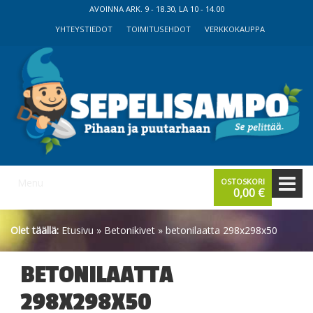
Skip
Skip
AVOINNA ARK. 9 - 18.30, LA 10 - 14.00
to
to
YHTEYSTIEDOT
TOIMITUSEHDOT
VERKKOKAUPPA
content
main
menu
Menu
OSTOSKORI
0,00
€
Olet täällä:
Etusivu
»
Betonikivet
» betonilaatta 298x298x50
BETONILAATTA
298X298X50