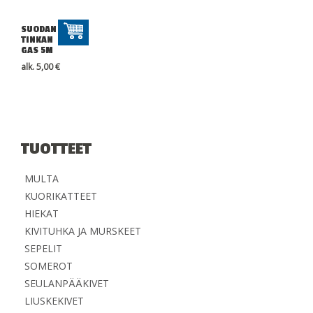
SUODAN
TINKAN
GAS 5M
alk.
5,00
€
TUOTTEET
MULTA
KUORIKATTEET
HIEKAT
KIVITUHKA JA MURSKEET
SEPELIT
SOMEROT
SEULANPÄÄKIVET
LIUSKEKIVET