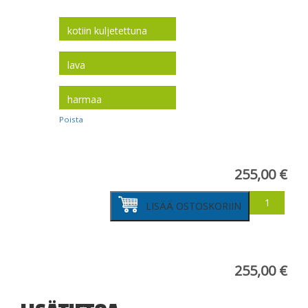
toimitus
koko
väri
Poista
255,00
€
betonilaatta
LISÄÄ OSTOSKORIIN
298x298x50
määrä
255,00
€