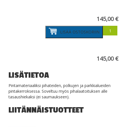
145,00
€
Kivituhka
LISÄÄ OSTOSKORIIN
0-
6mm
määrä
145,00
€
LISÄTIETOA
Pintamateriaaliksi pihateiden, polkujen ja parkkialueiden
pintakerroksessa. Soveltuu myös pihalaatoituksen alle
tasaushiekaksi (ei saumaukseen).
LIITÄNNÄISTUOTTEET