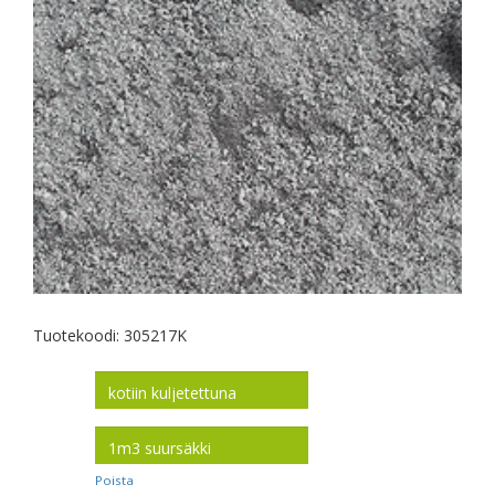
Tuotekoodi:
305217K
toimitus
koko
Poista