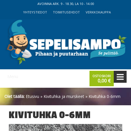
Skip
Skip
AVOINNA ARK. 9 - 18.30, LA 10 - 14.00
to
to
YHTEYSTIEDOT
TOIMITUSEHDOT
VERKKOKAUPPA
content
main
menu
Menu
OSTOSKORI
0,00
€
Olet täällä:
Etusivu
»
Kivituhka ja murskeet
» Kivituhka 0-6mm
KIVITUHKA 0-6MM