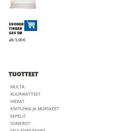
SUODAN
TINKAN
GAS 5M
alk.
5,00
€
TUOTTEET
MULTA
KUORIKATTEET
HIEKAT
KIVITUHKA JA MURSKEET
SEPELIT
SOMEROT
SEULANPÄÄKIVET