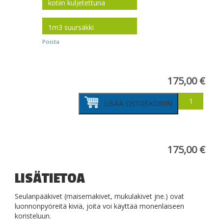
koko
Poista
175,00
€
Seulanpääkiv
LISÄÄ OSTOSKORIIN
30-
50mm
määrä
175,00
€
LISÄTIETOA
Seulanpääkivet (maisemakivet, mukulakivet jne.) ovat
luonnonpyöreitä kiviä, joita voi käyttää monenlaiseen
koristeluun.