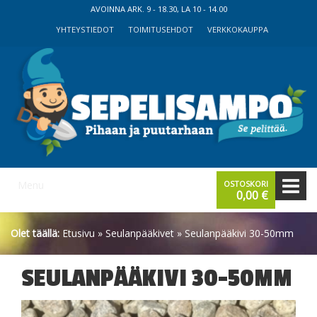
Skip
Skip
AVOINNA ARK. 9 - 18.30, LA 10 - 14.00
to
to
YHTEYSTIEDOT
TOIMITUSEHDOT
VERKKOKAUPPA
content
main
menu
Menu
OSTOSKORI
0,00
€
Olet täällä:
Etusivu
»
Seulanpääkivet
» Seulanpääkivi 30-50mm
SEULANPÄÄKIVI 30-50MM