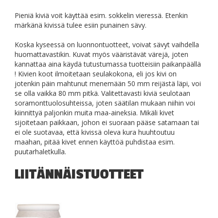
Pieniä kiviä voit käyttää esim. sokkelin vieressä. Etenkin
märkänä kivissä tulee esiin punainen sävy.
Koska kyseessä on luonnontuotteet, voivat sävyt vaihdella
huomattavastikin. Kuvat myös vääristävät värejä, joten
kannattaa aina käydä tutustumassa tuotteisiin paikanpäällä
! Kivien koot ilmoitetaan seulakokona, eli jos kivi on
jotenkin päin mahtunut menemään 50 mm reijästä läpi, voi
se olla vaikka 80 mm pitkä. Valitettavasti kiviä seulotaan
soramonttuolosuhteissa, joten säätilan mukaan niihin voi
kiinnittyä paljonkin muita maa-aineksia. Mikäli kivet
sijoitetaan paikkaan, johon ei suoraan pääse satamaan tai
ei ole suotavaa, että kivissä oleva kura huuhtoutuu
maahan, pitää kivet ennen käyttöä puhdistaa esim.
puutarhaletkulla.
LIITÄNNÄISTUOTTEET