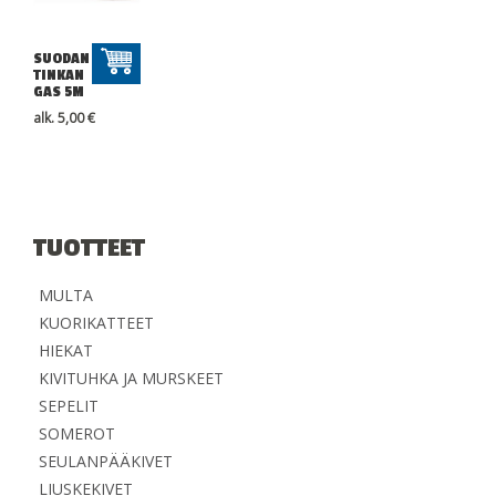
SUODAN
TINKAN
GAS 5M
alk.
5,00
€
TUOTTEET
MULTA
KUORIKATTEET
HIEKAT
KIVITUHKA JA MURSKEET
SEPELIT
SOMEROT
SEULANPÄÄKIVET
LIUSKEKIVET