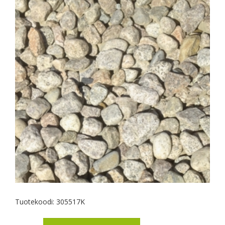
Tuotekoodi:
305517K
toimitus