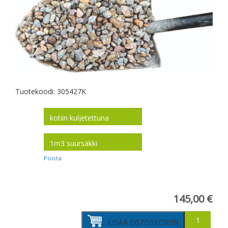
Tuotekoodi:
305427K
toimitus
koko
Poista
145,00
€
Somero
LISÄÄ OSTOSKORIIN
8-