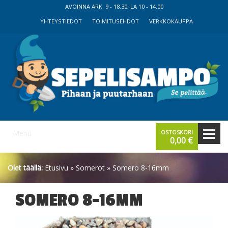
Skip
Skip
AVOINNA ARK. 9 - 18.30, LA 10 - 14.00
to
to
YHTEYSTIEDOT
TOIMITUSEHDOT
VERKKOKAUPPA
content
main
menu
Menu
OSTOSKORI
0,00
€
Olet täällä:
Etusivu
»
Somerot
» Somero 8-16mm
SOMERO 8-16MM