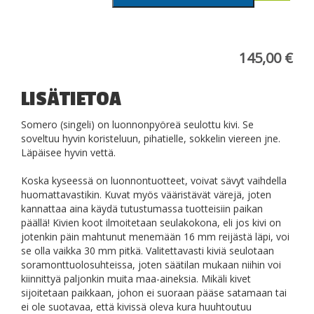
16mm
määrä
145,00
€
LISÄTIETOA
Somero (singeli) on luonnonpyöreä seulottu kivi. Se
soveltuu hyvin koristeluun, pihatielle, sokkelin viereen jne.
Läpäisee hyvin vettä.
Koska kyseessä on luonnontuotteet, voivat sävyt vaihdella
huomattavastikin. Kuvat myös vääristävät värejä, joten
kannattaa aina käydä tutustumassa tuotteisiin paikan
päällä! Kivien koot ilmoitetaan seulakokona, eli jos kivi on
jotenkin päin mahtunut menemään 16 mm reijästä läpi, voi
se olla vaikka 30 mm pitkä. Valitettavasti kiviä seulotaan
soramonttuolosuhteissa, joten säätilan mukaan niihin voi
kiinnittyä paljonkin muita maa-aineksia. Mikäli kivet
sijoitetaan paikkaan, johon ei suoraan pääse satamaan tai
ei ole suotavaa, että kivissä oleva kura huuhtoutuu