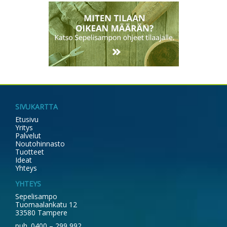
SIVUKARTTA
Etusivu
Yritys
Palvelut
Noutohinnasto
Tuotteet
Ideat
Yhteys
YHTEYS
Sepelisampo
Tuomaalankatu 12
33580 Tampere
puh. 0400 – 299 992